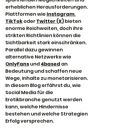
erheblichen Herausforderungen. 
Plattformen wie 
Instagram
, 
TikTok
 oder 
Twitter (X)
 bieten 
enorme Reichweiten, doch ihre 
strikten Richtlinien können die 
Sichtbarkeit stark einschränken. 
Parallel dazu gewinnen 
alternative Netzwerke wie 
OnlyFans
 und 
4based
 an 
Bedeutung und schaffen neue 
Wege, Inhalte zu monetarisieren. 
In diesem Blog erfährst du, wie 
Social Media für die 
Erotikbranche genutzt werden 
kann, welche Hindernisse 
bestehen und welche Strategien 
Erfolg versprechen.